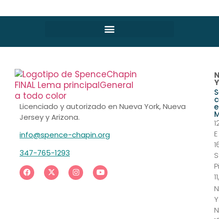
S
c
Licenciado y autorizado en Nueva York, Nueva
e
M
Jersey y Arizona.
1
E
info@spence-chapin.org
1
347-765-1293
S
P
11
N
Y
N