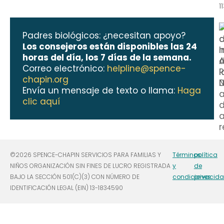
1
Padres biológicos: ¿necesitan apoyo?
Los consejeros están disponibles las 24
horas del día, los 7 días de la semana.
Correo electrónico:
helpline@spence-
chapin.org
Envía un mensaje de texto o llama:
Haga
clic aquí
©2026 SPENCE-CHAPIN SERVICIOS PARA FAMILIAS Y
Términos
política
NIÑOS ORGANIZACIÓN SIN FINES DE LUCRO REGISTRADA
y
de
BAJO LA SECCIÓN 501(C)(3) CON NÚMERO DE
condiciones
privacid
IDENTIFICACIÓN LEGAL (EIN) 13-1834590